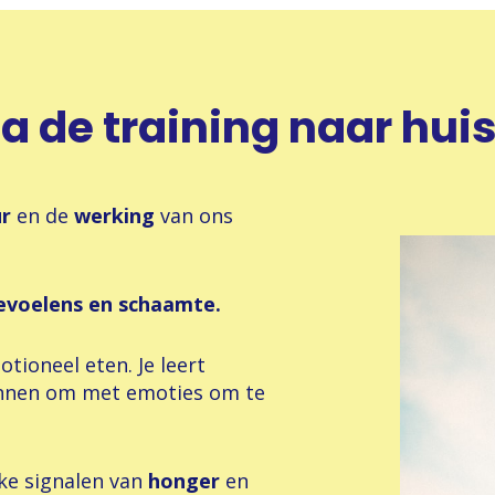
na de training naar huis
ur
en de
werking
van ons
evoelens en schaamte.
otioneel eten. Je leert
nnen om met emoties om te
ke signalen van
honger
en