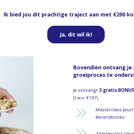
Ik bied jou dit prachtige traject aan met €200 ko
Ja, dit wil ik!
Bovendien ontvang je n
groeiproces te onders
Je ontvangt
3 gratis BONUS
(t.w.v. €197)
Masterclass Journ
Berendoncks-
Masterclass Visi