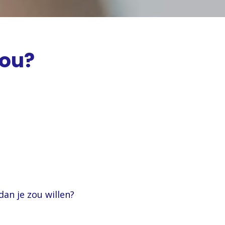
jou?
ijven eten?
?
eten hebt?
dan je zou willen?
bt?