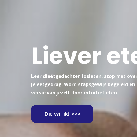
Liever et
Leer dieëtgedachten loslaten, stop met over
je eetgedrag. Word stapsgewijs begeleid en
versie van jezelf door intuïtief eten.
Dit wil ik! >>>