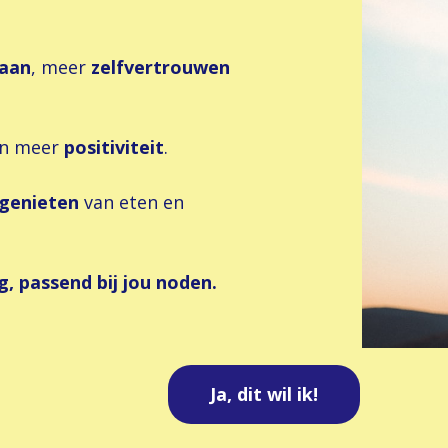
taan
, meer
zelfvertrouwen
 en meer
positiviteit
.
genieten
van eten en
g, passend bij jou noden.
.
Ja, dit wil ik!