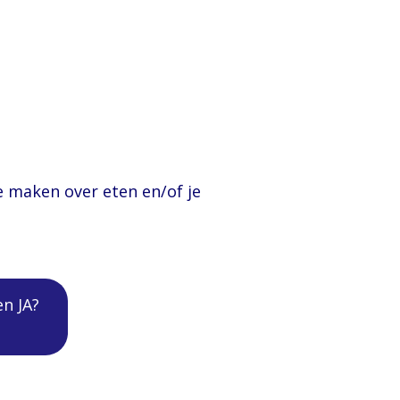
 willen?
n?
e maken over eten en/of je
n JA?