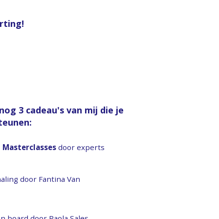
rting!
og 3 cadeau's van mij die je
teunen:
 Masterclasses
door experts
aling door Fantina Van
on board door Paola Sales