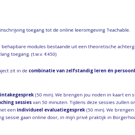
 uur na inschrijving toegang tot de online lee
5 behapbare modules bestaande uit een theoretische achterg
slang toegang. (t.w.v. €450)
ject zit in de
combinatie van zelfstandig leren én persoonl
n op pad.
 intakegesprek
(50 min). We brengen jou noden in kaart en s
aching sessies
van 50 minuten. Tijdens deze sessies zullen 
 met een
individueel evaluatiegesprek
(50 min). We brengen i
g sessie gaan online door, in mijn privé praktijk in Borgerhout